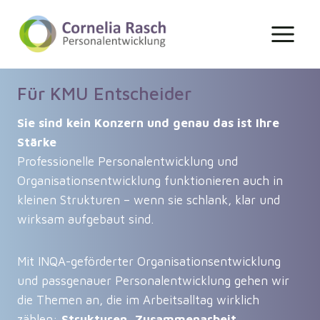
Zum
Inhalt
springen
Für KMU Entscheider
Sie sind kein Konzern und genau das ist Ihre
Stärke
Professionelle Personalentwicklung und
Organisationsentwicklung funktionieren auch in
kleinen Strukturen – wenn sie schlank, klar und
wirksam aufgebaut sind.
Mit INQA-geförderter Organisationsentwicklung
und passgenauer Personalentwicklung gehen wir
die Themen an, die im Arbeitsalltag wirklich
zählen:
Strukturen, Zusammenarbeit,